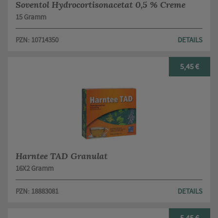
Soventol Hydrocortisonacetat 0,5 % Creme
15 Gramm
PZN: 10714350
DETAILS
5,45 €
Harntee TAD Granulat
16X2 Gramm
PZN: 18883081
DETAILS