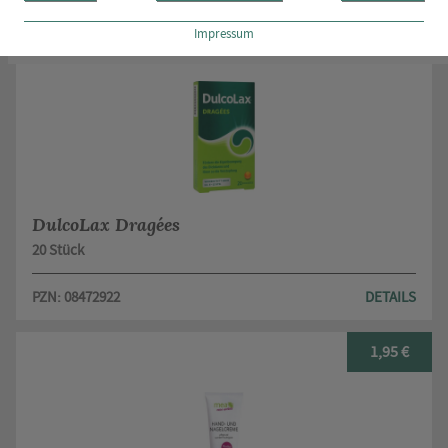
Impressum
5,25 €
DulcoLax Dragées
20 Stück
PZN: 08472922
DETAILS
1,95 €