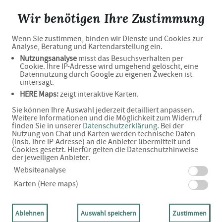
Hofholz-Apotheke
Wir benötigen Ihre Zustimmung
Wenn Sie zustimmen, binden wir Dienste und Cookies zur
Unsere Angebote
Analyse, Beratung und Kartendarstellung ein.
Nutzungsanalyse
misst das Besuchsverhalten per
Cookie. Ihre IP-Adresse wird umgehend gelöscht, eine
Datennutzung durch Google zu eigenen Zwecken ist
untersagt.
14,45 €
HERE Maps:
zeigt interaktive Karten.
Sie können Ihre Auswahl jederzeit detailliert anpassen.
Weitere Informationen und die Möglichkeit zum Widerruf
finden Sie in unserer
Datenschutzerklärung
. Bei der
Nutzung von Chat und Karten werden technische Daten
(insb. Ihre IP-Adresse) an die Anbieter übermittelt und
Cookies gesetzt. Hierfür gelten die Datenschutzhinweise
der jeweiligen Anbieter.
Websiteanalyse
VoltaMed pflanzliche Schmerzcreme
Karten (Here maps)
100 Gramm (N2)
Ablehnen
Auswahl speichern
Zustimmen
PZN: 19740900
DETAILS